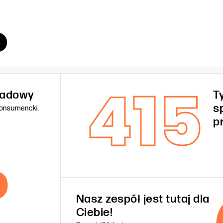
415
kładowy
T
s
konsumencki.
%
p
Nasz zespół jest tutaj dla
Ciebie!