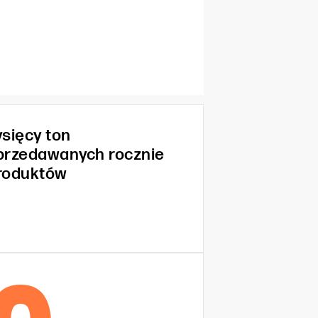
ysięcy ton
przedawanych rocznie
roduktów