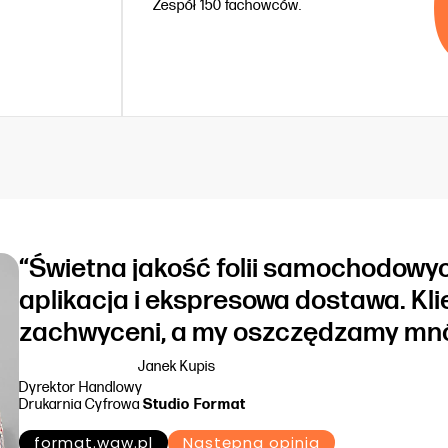
Zespół 150 fachowców.
“Świetna jakość folii samochodowyc
aplikacja i ekspresowa dostawa. Kli
zachwyceni, a my oszczędzamy mnó
Janek Kupis
Dyrektor Handlowy
Drukarnia Cyfrowa
Studio Format
format.waw.pl
Następna opinia