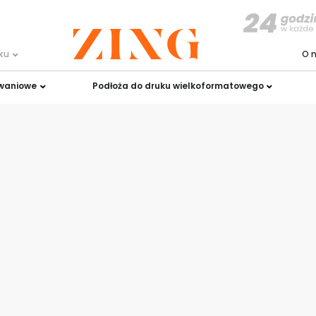
uku
O 
owaniowe
Podłoża do druku wielkoformatowego
klamy