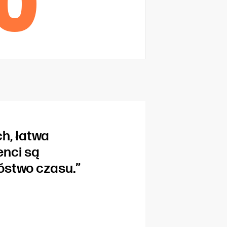
0
h, łatwa
enci są
stwo czasu.”