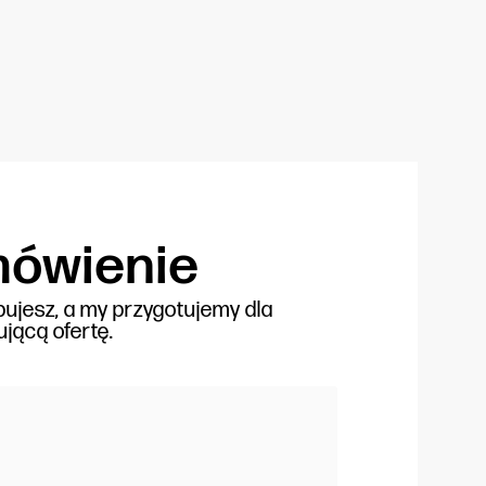
ówienie
bujesz, a my przygotujemy dla
jącą ofertę.