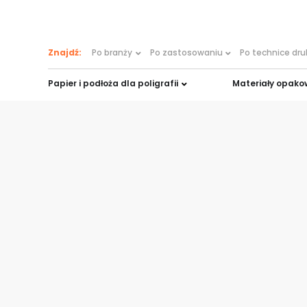
treści
Znajdź:
Po branży
Po zastosowaniu
Po technice dr
Papier i podłoża dla poligrafii
Materiały opak
Strona główna
»
Dla reklamy
»
reklama podłogowa
Podłoża do re
podłogowej