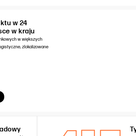
ktu w 24
sce w kraju
unkowych w większych
gistyczne, zlokalizowane
kładowy
T