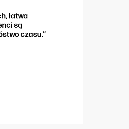
h, łatwa
enci są
stwo czasu.”