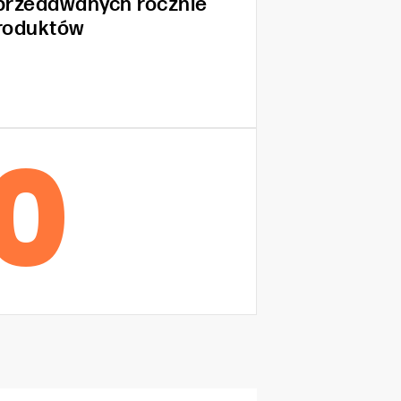
przedawanych rocznie
roduktów
0