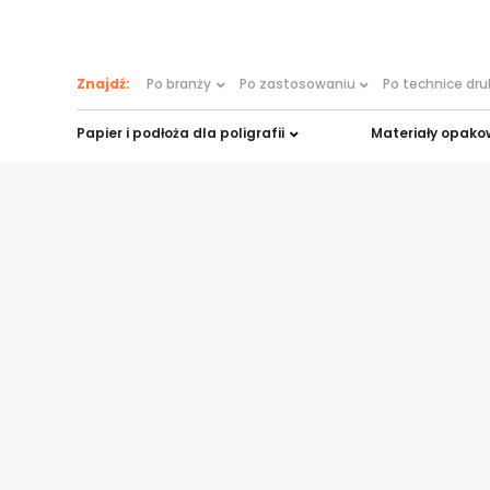
treści
Znajdź:
Po branży
Po zastosowaniu
Po technice dr
Papier i podłoża dla poligrafii
Materiały opak
Strona główna
»
Branża farmaceutyczna
Podłoża do dr
branży farma