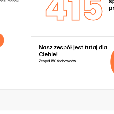
415
s
konsumencki.
%
p
Nasz zespół jest tutaj dla
Ciebie!
Zespół 150 fachowców.