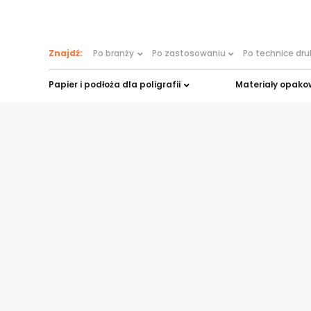
treści
Znajdź:
Po branży
Po zastosowaniu
Po technice dr
Papier i podłoża dla poligrafii
Materiały opak
Strona główna
»
Dla reklamy
»
banery reklamowe
Banery reklam
profesjonalne