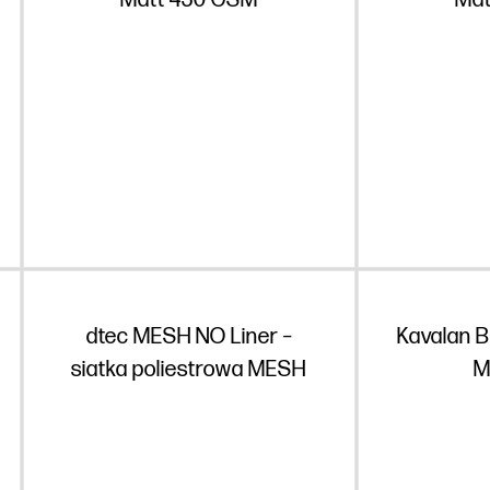
Matt 430 GSM
Mat
dtec MESH NO Liner –
Kavalan B
siatka poliestrowa MESH
M