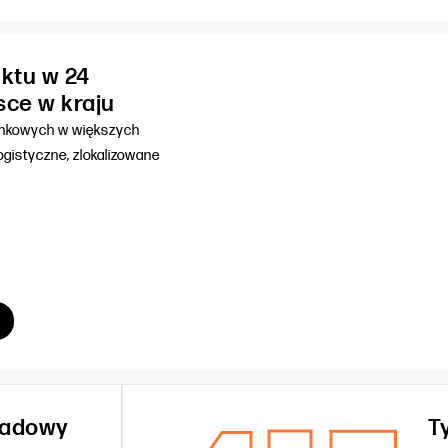
ktu w 24
sce w kraju
unkowych w większych
gistyczne, zlokalizowane
kładowy
T