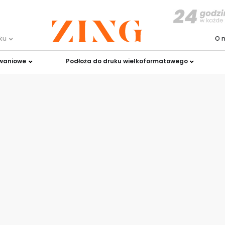
uku
O 
owaniowe
Podłoża do druku wielkoformatowego
owe -
 podłoża