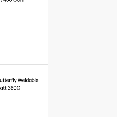
t 450 GSM
utterfly Weldable
att 360G