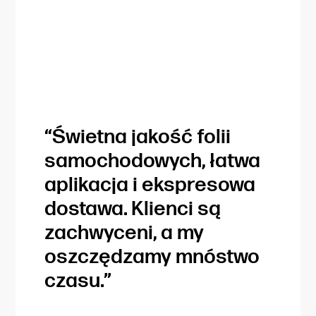
“Świetna jakość folii
“Zaw
samochodowych, łatwa
prof
aplikacja i ekspresowa
klie
dostawa. Klienci są
pozi
zachwyceni, a my
zaws
oszczędzamy mnóstwo
idea
czasu.”
ważn
na ś