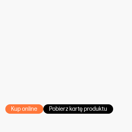
Creator Urban Backlight DPI Matt
2
150 i 200 g/m
.
Powierzchnia:
2
Dostępne gramatury:
Dostępne szerokości roli:
Dostępne nawoje:
Kup online
Pobierz kartę produktu