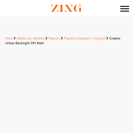
do
treści
Start
Media dla reklamy
Papiery
Papiery blueback i citylight
Creator
Urban Backlight DPI Matt
Creator Urban
Backlight DPI Matt