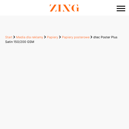
do
treści
Start
Media dla reklamy
Papiery
Papiery posterowe
dtec Poster Plus
Satin 150/200 GSM
dtec Poster Plus Satin
150/200 GSM