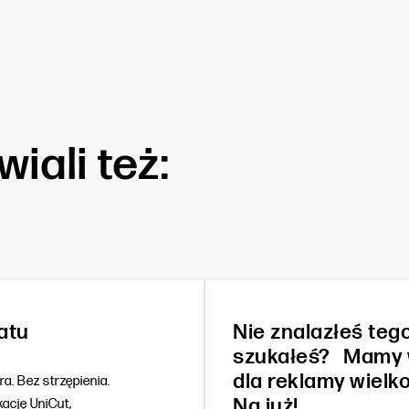
iali też:
atu
Nie znalazłeś teg
szukałeś? Mamy 
dla reklamy wielk
ra. Bez strzępienia.
Na już!
kację UniCut,