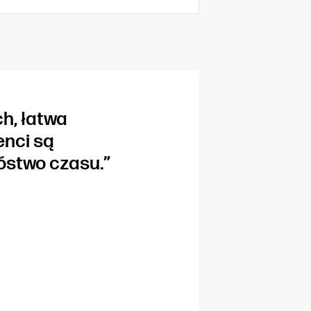
h, łatwa
enci są
stwo czasu.”