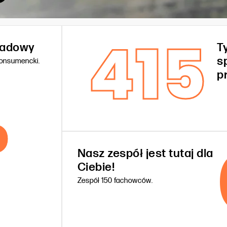
415
kładowy
T
s
konsumencki.
%
p
Nasz zespół jest tutaj dla
Ciebie!
Zespół 150 fachowców.