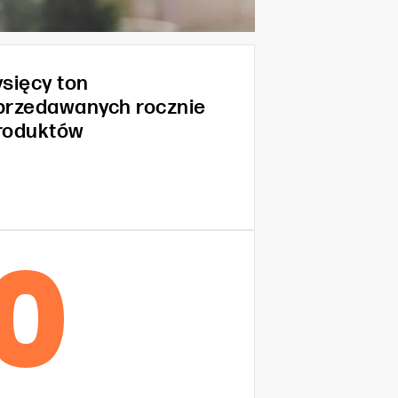
ysięcy ton
przedawanych rocznie
roduktów
0