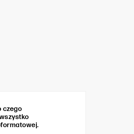
o czego
wszystko
oformatowej.