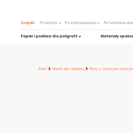
treści
Znajdź:
Po branży
Po zastosowaniu
Po technice dr
Papier i podłoża dla poligrafii
Materiały opak
Start
Media dla reklamy
Płyty z tworzyw sztucz
Płyty Plastboa
Komorowy