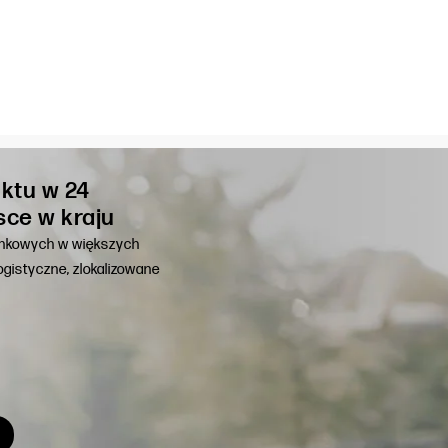
ktu w 24
sce w kraju
unkowych w większych
gistyczne, zlokalizowane