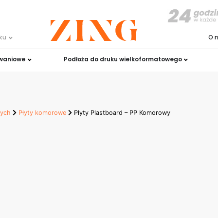
uku
O 
owaniowe
Podłoża do druku wielkoformatowego
nych
Płyty komorowe
Płyty Plastboard – PP Komorowy
rd – PP