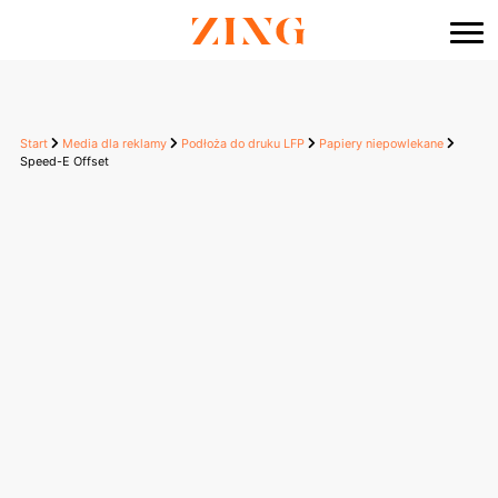
do
treści
Start
Media dla reklamy
Podłoża do druku LFP
Papiery niepowlekane
Speed-E Offset