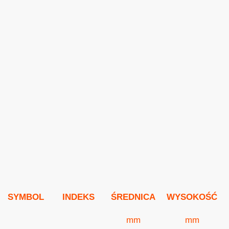
opakowania jednorazowe
opakowania PET
SYMBOL
INDEKS
ŚREDNICA
WYSOKOŚĆ
mm
mm