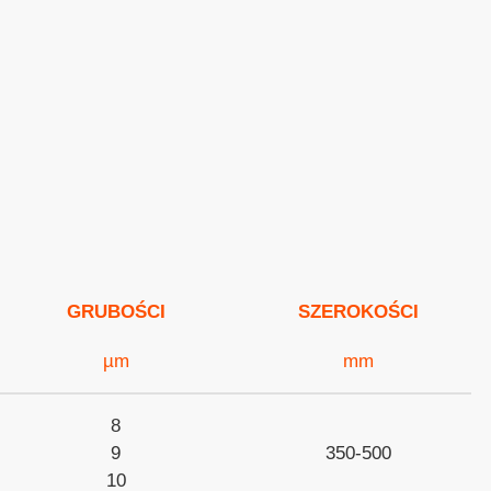
opakowania
folie spożywcze
GRUBOŚCI
SZEROKOŚCI
µm
mm
8
9
350-500
10