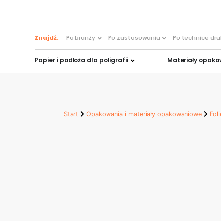
treści
Znajdź:
Po branży
Po zastosowaniu
Po technice dr
Papier i podłoża dla poligrafii
Materiały opak
Start
Opakowania i materiały opakowaniowe
Fol
Multistretch 
Multistretch Premium