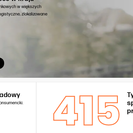
unkowych w większych
gistyczne, zlokalizowane
415
kładowy
T
s
konsumencki.
p