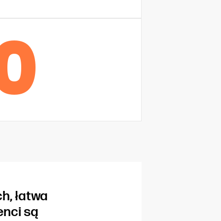
0
h, łatwa
enci są