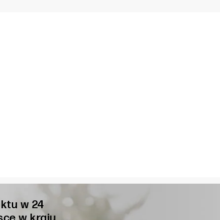
ktu w 24
sce w kraju