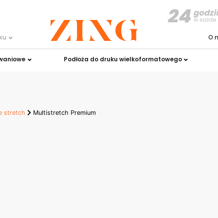
uku
O 
owaniowe
Podłoża do druku wielkoformatowego
ie stretch
Multistretch Premium
Premium