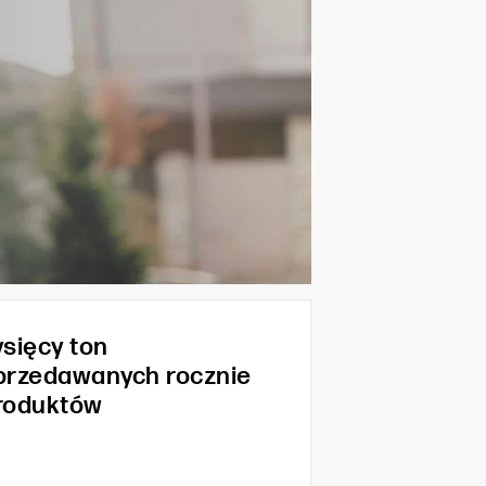
ysięcy ton
przedawanych rocznie
roduktów