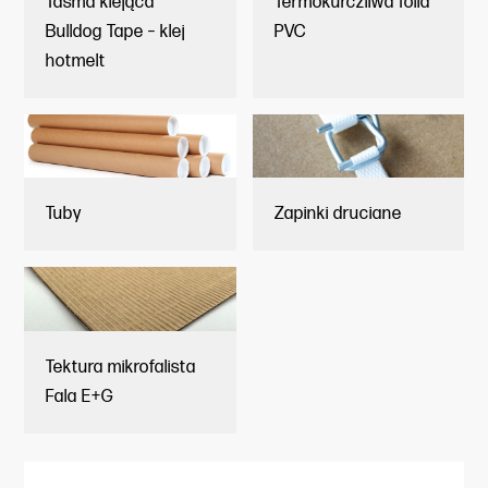
Taśma klejąca
Termokurczliwa folia
Bulldog Tape – klej
PVC
hotmelt
Tuby
Zapinki druciane
Tektura mikrofalista
Fala E+G