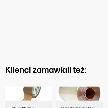
odpowiedniego interfejsu.
Druk na tych drukarkach możliwy tylko termiczny.
Zaletami tych drukarek jest mała waga, niewielki
rozmiar i odporność na upadki. Szerokość druku
w zależności od modelu do 118 mm.
Klienci zamawiali też: