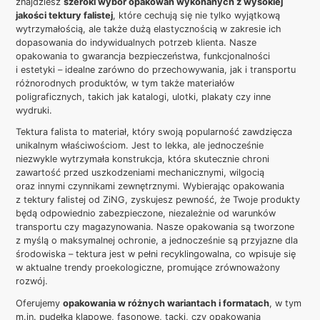
znajdziesz
szeroki wybór opakowań wykonanych z wysokiej
jakości tektury falistej
, które cechują się nie tylko wyjątkową
wytrzymałością, ale także dużą elastycznością w zakresie ich
dopasowania do indywidualnych potrzeb klienta. Nasze
opakowania to gwarancja bezpieczeństwa, funkcjonalności
i estetyki – idealne zarówno do przechowywania, jak i transportu
różnorodnych produktów, w tym także materiałów
poligraficznych, takich jak katalogi, ulotki, plakaty czy inne
wydruki.
Tektura falista to materiał, który swoją popularność zawdzięcza
unikalnym właściwościom. Jest to lekka, ale jednocześnie
niezwykle wytrzymała konstrukcja, która skutecznie chroni
zawartość przed uszkodzeniami mechanicznymi, wilgocią
oraz innymi czynnikami zewnętrznymi. Wybierając opakowania
z tektury falistej od ZiNG, zyskujesz pewność, że Twoje produkty
będą odpowiednio zabezpieczone, niezależnie od warunków
transportu czy magazynowania. Nasze opakowania są tworzone
z myślą o maksymalnej ochronie, a jednocześnie są przyjazne dla
środowiska – tektura jest w pełni recyklingowalna, co wpisuje się
w aktualne trendy proekologiczne, promujące zrównoważony
rozwój.
Oferujemy
opakowania w różnych wariantach i formatach
, w tym
m.in. pudełka klapowe, fasonowe, tacki, czy opakowania