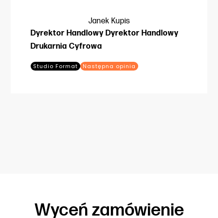
na ś
Janek Kupis
Dyrektor Handlowy Dyrektor Handlowy
Drukarnia Cyfrowa
Studio Format
Następna opinia
Wyceń zamówienie