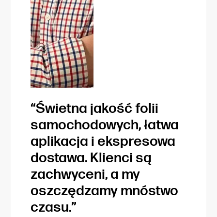
“Świetna jakość folii
“Zaw
samochodowych, łatwa
prof
aplikacja i ekspresowa
klie
dostawa. Klienci są
pozi
zachwyceni, a my
zaws
oszczędzamy mnóstwo
idea
czasu.”
ważn