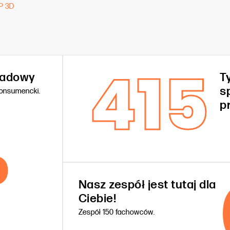
P 3D
415
kładowy
T
s
konsumencki.
%
p
Nasz zespół jest tutaj dla
Ciebie!
Zespół 150 fachowców.