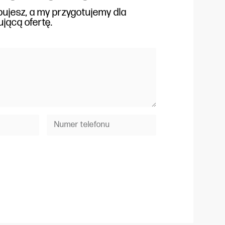
bujesz, a my przygotujemy dla
jącą ofertę.