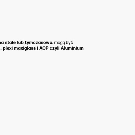
na stałe lub tymczasowo
, mogą być
, plexi maxiglass i ACP czyli Aluminium