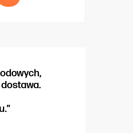
hodowych,
 dostawa.
u.”