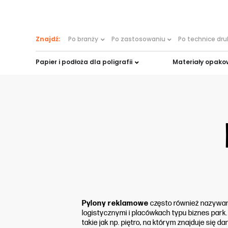
treści
Znajdź:
Po branży
Po zastosowaniu
Po technice dr
Papier i podłoża dla poligrafii
Materiały opak
Pylony reklamowe
często również nazywa
logistycznymi i placówkach typu biznes par
takie jak np. piętro, na którym znajduje się da