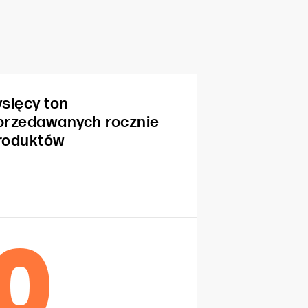
ysięcy ton
przedawanych rocznie
roduktów
0