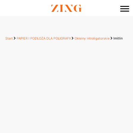
do
treści
Start
PAPIER I PODŁOŻA DLA POLIGRAFII
Okleiny introligatorskie
Imitlin
Imitlin