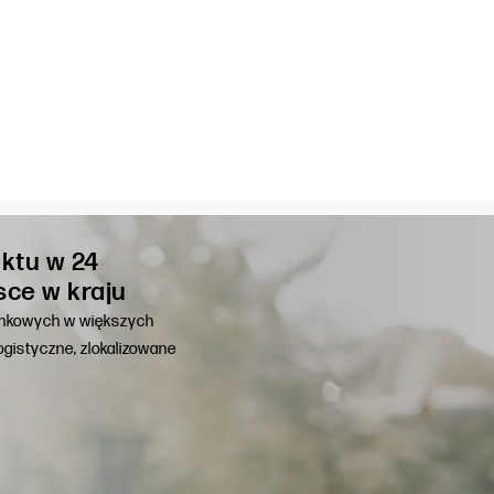
ktu w 24
sce w kraju
unkowych w większych
gistyczne, zlokalizowane