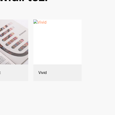
t
Vivid