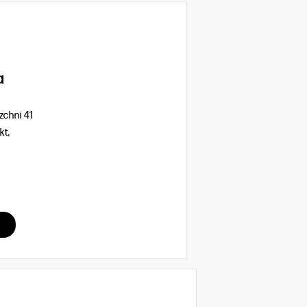
a
chni 41
kt,