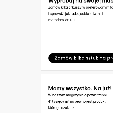
Wypróbuj na swojej ma
Zamów kilka arkuszy w preferowanym f
i sprawdź, jak radzą sobie z Twoimi
metodami druku.
Zamów kilka sztuk na p
Mamy wszystko. Na już!
W naszym magazynie o powierzchni
41 tysięcy m² na pewno jest produkt,
którego szukasz.