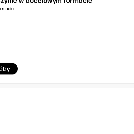
szynie w docelowym formacie
ormacie
róbę