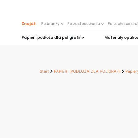
treści
Znajdź:
Po branży
Po zastosowaniu
Po technice dr
Papier i podłoża dla poligrafii
Materiały opak
Start
PAPIER I PODŁOŻA DLA POLIGRAFII
Papier
Neo White Glo