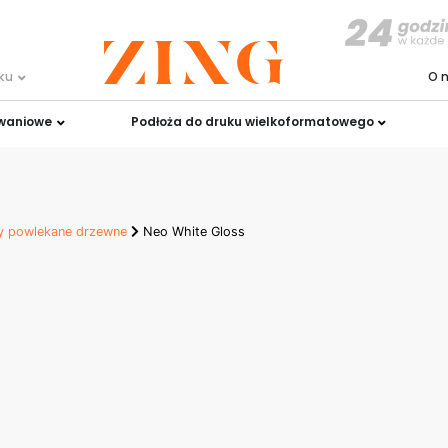
uku
O 
owaniowe
Podłoża do druku wielkoformatowego
y powlekane drzewne
Neo White Gloss
ss