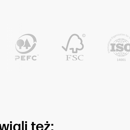
iali też: