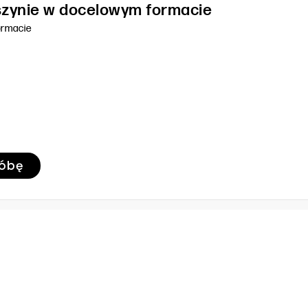
szynie w docelowym formacie
ormacie
róbę