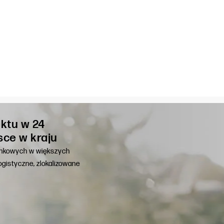
ktu w 24
sce w kraju
unkowych w większych
gistyczne, zlokalizowane