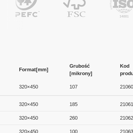
Grubość
Kod
Format
[mm]
[mikrony]
prod
320×450
107
2106
320×450
185
2106
320×450
260
2106
320×450
100
2106