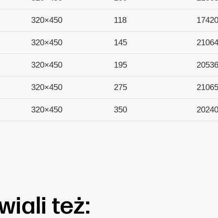
320×450
118
1742
320×450
145
2106
320×450
195
2053
320×450
275
2106
320×450
350
2024
iali też: