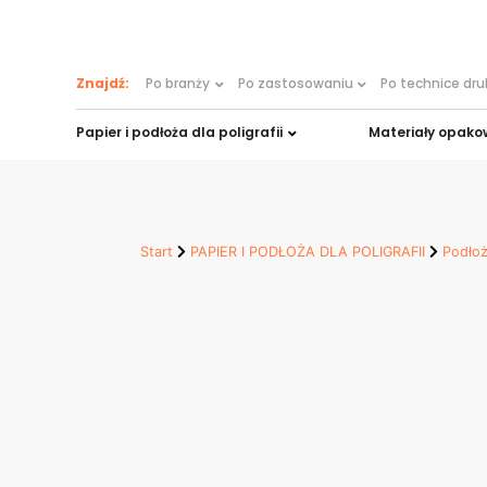
treści
Znajdź:
Po branży
Po zastosowaniu
Po technice dr
Papier i podłoża dla poligrafii
Materiały opak
Start
PAPIER I PODŁOŻA DLA POLIGRAFII
Podłoż
PicoFilm
Zastosowanie:
Gramatury g/m2: