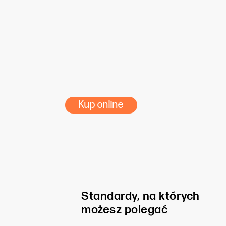
107 – 260 mikr. (powierzchnia błyszcz
100 – 350 mikr. (powierzchnia matowa
Dostępność:
Kup online
Standardy, na których
możesz polegać