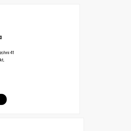
a
chni 41
kt,