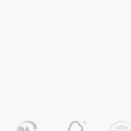
ąca)
)