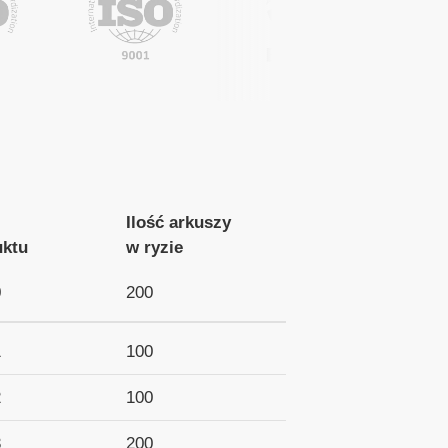
Ilość arkuszy
uktu
w ryzie
0
200
1
100
2
100
3
200