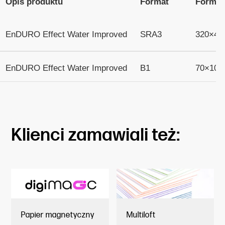
Opis produktu
Format
Format
EnDURO Effect Water Improved
SRA3
320×45
EnDURO Effect Water Improved
B1
70×100
Klienci zamawiali też:
Papier magnetyczny
Multiloft