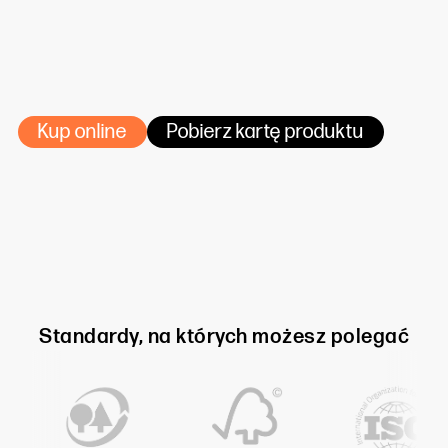
w standardzie: SRA3+ (320X450), (320X460)*,
SRA3++ (330X480) (*HP Indigo)
na zamówienie: inne formaty, również role
Kup online
Pobierz kartę produktu
Standardy, na których możesz polegać