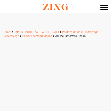
do
treści
Start
PAPIER I PODŁOŻA DLA POLIGRAFII
Podłoża do druku cyfrowego
laserowego
Papiery samoprzylepne
AdHoc Tintoretto Gesso