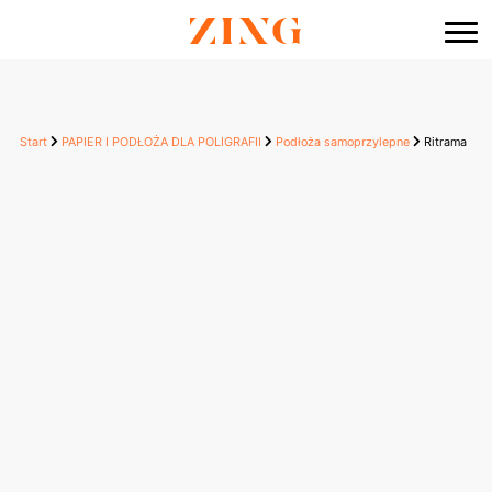
do
treści
Start
PAPIER I PODŁOŻA DLA POLIGRAFII
Podłoża samoprzylepne
Ritrama