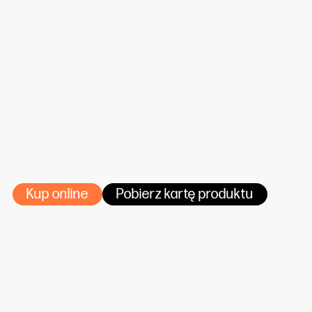
do produkcji podkładek pod kubki i kufle, uszczelek,
podkładów cukierniczych czy innych elementów,
które wymagają podwyższonej sztywności, grubości
i higienicznej czystości.
Kup online
Pobierz kartę produktu