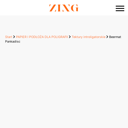
do
treści
Start
PAPIER I PODŁOŻA DLA POLIGRAFII
Tektury introligatorskie
Beermat
Pankadisc