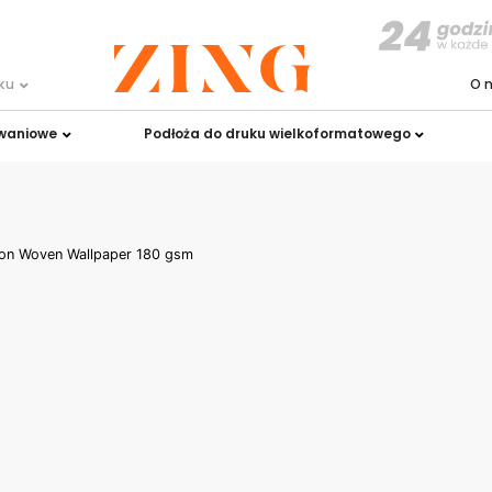
uku
O 
owaniowe
Podłoża do druku wielkoformatowego
Non Woven Wallpaper 180 gsm
on Woven
0 gsm
2
80 g/m