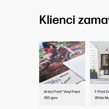
Klienci zamaw
Artist Print® Vinyl Paint
F-Print 
350 gsm
White Ma