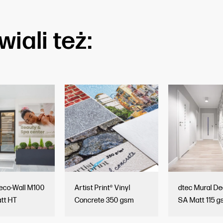
iali też:
Deco-Wall M100
Artist Print® Vinyl
dtec Mural De
tt HT
Concrete 350 gsm
SA Matt 115 