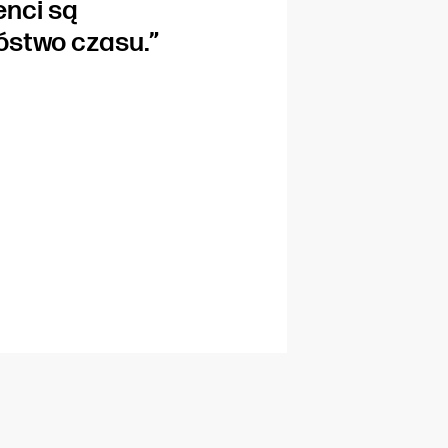
enci są
stwo czasu.”