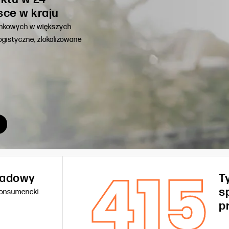
sce w kraju
unkowych w większych
gistyczne, zlokalizowane
415
kładowy
T
s
konsumencki.
p