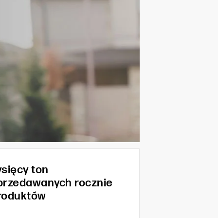
ysięcy ton
przedawanych rocznie
roduktów