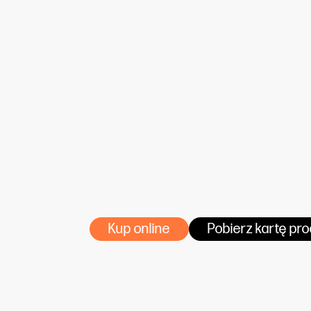
kleje: zaleca się stosowanie wysokow
ściennych
aplikacja: na suchą, odpyloną i grunt
nanosimy na ścianę i kleimy suche bry
pobierz instrukcję aplikacji tapet
WŁAŚCIWOŚCI PRODUKTU:
materiał: tapeta non woven
2
gramatura: 180 g/m
materiał jest sklasyfikowany jako nie
materiał wodowytrzymały
matowe wykończenie powierzchni
Kup online
Pobierz kartę pr