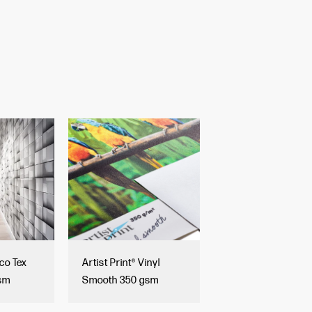
co Tex
Artist Print® Vinyl
gsm
Smooth 350 gsm