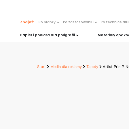
treści
Znajdź:
Po branży
Po zastosowaniu
Po technice dr
Papier i podłoża dla poligrafii
Materiały opak
Start
Media dla reklamy
Tapety
Artist Print® 
Artist Print N
Wallpaper 18
Artist Print Non Woven Wallpaper 1