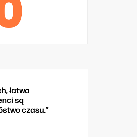
0
h, łatwa
enci są
stwo czasu.”