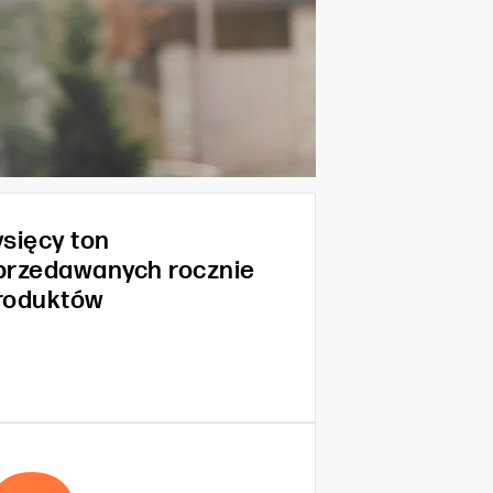
ysięcy ton
przedawanych rocznie
roduktów