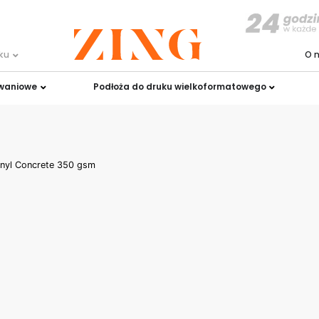
uku
O 
owaniowe
Podłoża do druku wielkoformatowego
Vinyl Concrete 350 gsm
inyl Concrete