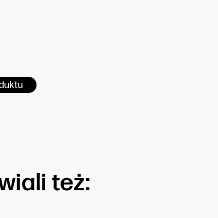
ydajnych klejów do tapet
owaną powierzchnię. Klej
ty tapety.
oduktu
iali też: