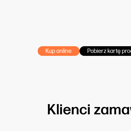
i lateksowe
kleje: zaleca się stosowanie wysokow
ściennych
aplikacja: na suchą, odpyloną i grunt
nanosimy na ścianę i kleimy suche bry
pobierz instrukcję aplikacji tapet.
Kup online
Pobierz kartę pr
Klienci zamaw