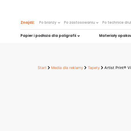
treści
Znajdź:
Po branży
Po zastosowaniu
Po technice dr
Papier i podłoża dla poligrafii
Materiały opak
Start
Media dla reklamy
Tapety
Artist Print® 
Artist Print® V
350 gsm