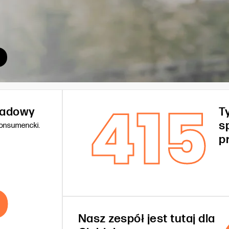
415
kładowy
T
s
konsumencki.
%
p
Nasz zespół jest tutaj dla