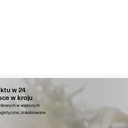
ktu w 24
sce w kraju
unkowych w większych
gistyczne, zlokalizowane