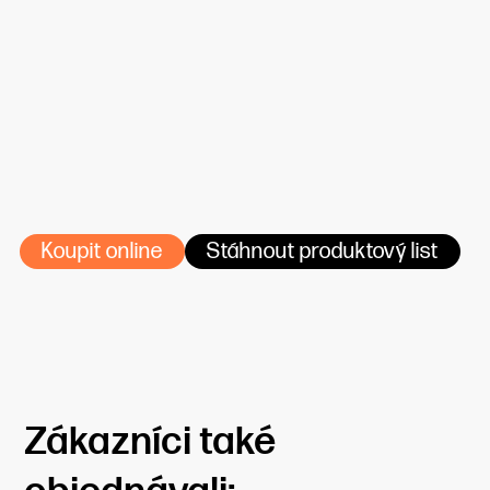
kompatibilita: solventní, eco-solventní, UV a latexové
tiskárny
lepidla: doporučuje se používat vysoce výkonná
lepidla na nástěnné tapety
aplikace: na suchý, odprášený a napenetrovaný
povrch. Lepidlo nanášíme na stěnu a lepíme suché
pásy tapety.
stáhněte si návod na aplikaci tapet.
Koupit online
Stáhnout produktový list
Zákazníci také