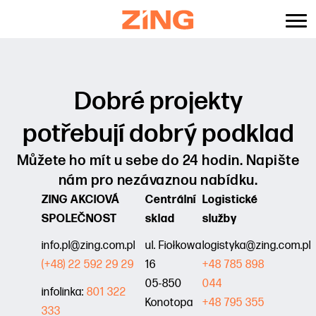
content
Dobré projekty
potřebují dobrý podklad
Můžete ho mít u sebe do 24 hodin.
Napište
nám pro nezávaznou nabídku.
ZING AKCIOVÁ
Centrální
Logistické
SPOLEČNOST
sklad
služby
info.pl@zing.com.pl
ul. Fiołkowa
logistyka@zing.com.pl
(+48) 22 592 29 29
16
+48 785 898
05-850
044
infolinka:
801 322
Konotopa
+48 795 355
333