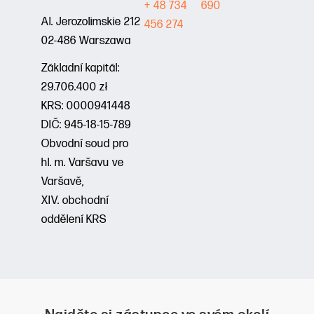
+ 48 734
690
Al. Jerozolimskie 212
456 274
02-486 Warszawa
Základní kapitál:
29.706.400 zł
KRS: 0000941448
DIČ: 945-18-15-789
Obvodní soud pro
hl. m. Varšavu ve
Varšavě,
XIV. obchodní
oddělení KRS