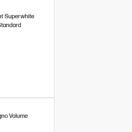
ht Superwhite
Standard
no Volume