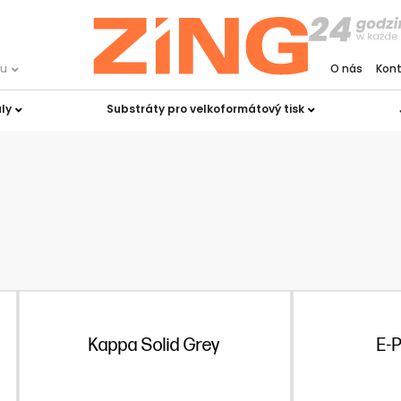
ku
O nás
Kon
ly
Substráty pro velkoformátový tisk
Kappa Solid Grey
E-