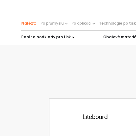
content
Nalézt:
Po průmyslu
Po aplikaci
Technologie po tis
Papír a podklady pro tisk
Obalové materiá
Liteboard