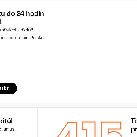
u do 24 hodin
i
h městech, včetně
ho v centrálním Polsku.
dukt
itál
T
p
otismus.