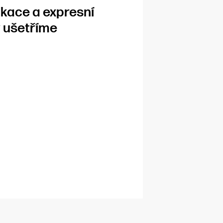
likace a expresní
y ušetříme