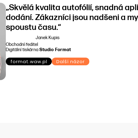
„Skvělá kvalita autofólií, snadná ap
dodání. Zákazníci jsou nadšeni a m
spoustu času.“
Janek Kupis
Obchodní ředitel
Digitální tiskárna
Studio Format
format.waw.pl
Další názor