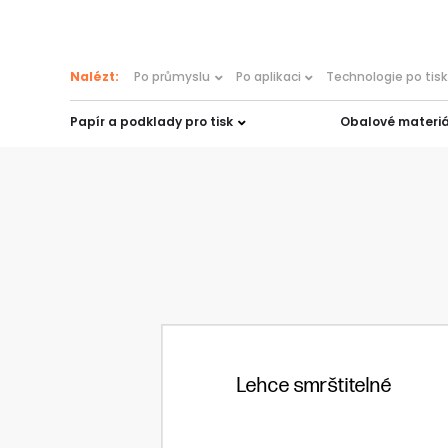
content
Nalézt:
Po průmyslu
Po aplikaci
Technologie po tis
Papír a podklady pro tisk
Obalové materiá
Lehce smrštitelné