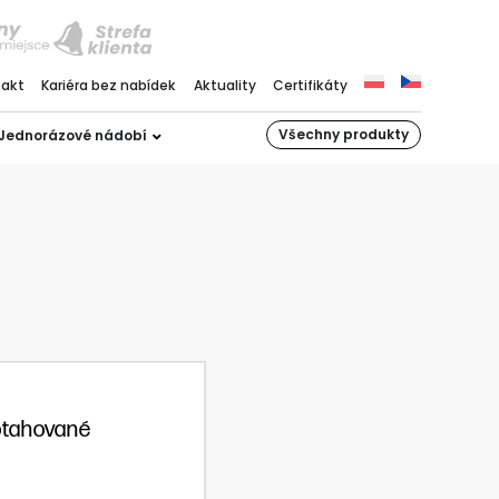
takt
Kariéra bez nabídek
Aktuality
Certifikáty
Všechny produkty
Jednorázové nádobí
otahované