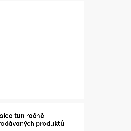
isíce tun ročně
rodávaných produktů