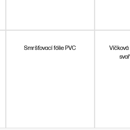
Smršťovací fólie PVC
Víčková 
svař