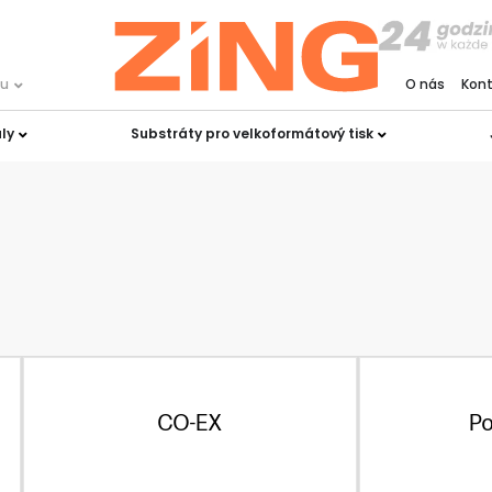
ku
O nás
Kon
ly
Substráty pro velkoformátový tisk
CO-EX
P