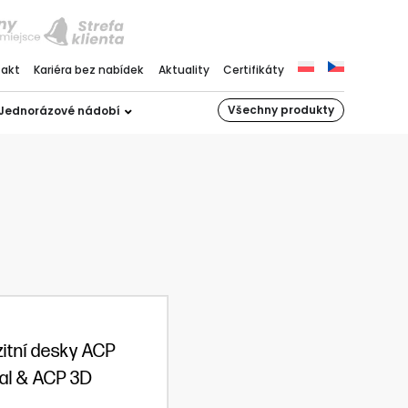
takt
Kariéra bez nabídek
Aktuality
Certifikáty
Všechny produkty
Jednorázové nádobí
itní desky ACP
tal & ACP 3D