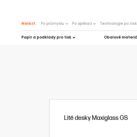
content
Nalézt:
Po průmyslu
Po aplikaci
Technologie po tis
Papír a podklady pro tisk
Obalové materiá
Lité desky Maxiglass GS