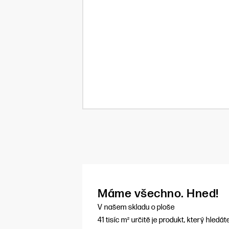
Máme všechno. Hned!
V našem skladu o ploše
41 tisíc m² určitě je produkt, který hledát