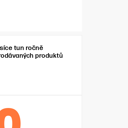
isíce tun ročně
rodávaných produktů
0