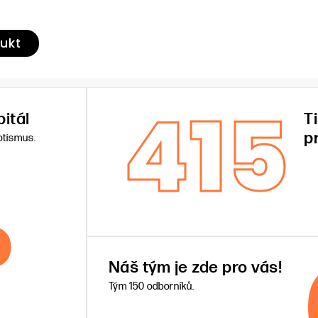
dukt
415
itál
T
p
otismus.
%
Náš tým je zde pro vás!
Tým 150 odborníků.