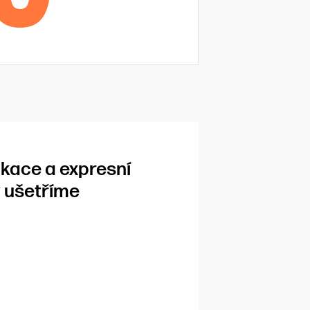
likace a expresní
y ušetříme