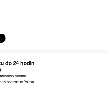
u do 24 hodin
i
h městech, včetně
ho v centrálním Polsku.