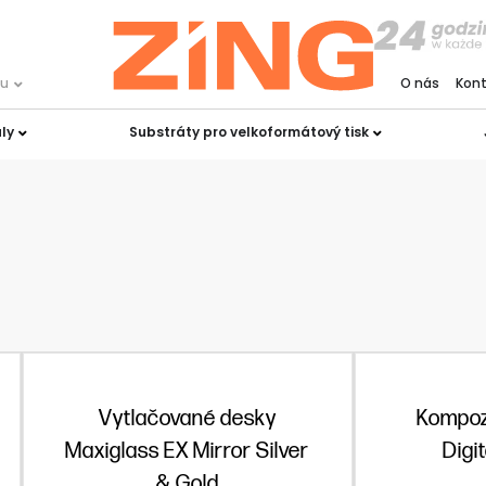
ku
O nás
Kon
ly
Substráty pro velkoformátový tisk
Vytlačované desky
Kompoz
Maxiglass EX Mirror Silver
Digi
& Gold