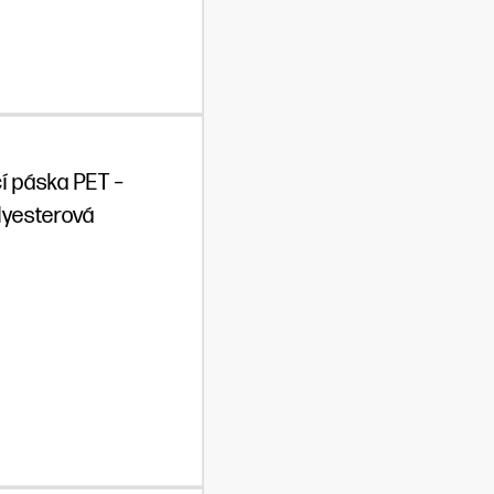
í páska PET –
lyesterová