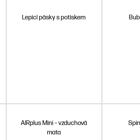
Lepicí pásky s potiskem
Bubl
AIRplus Mini – vzduchová
Spin
mata