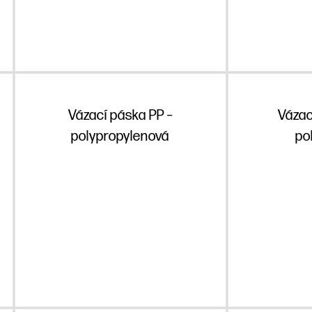
Vázací páska PP –
Vázac
polypropylenová
po