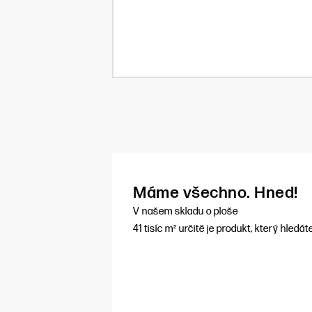
Máme všechno. Hned!
V našem skladu o ploše
41 tisíc m² určitě je produkt, který hledát