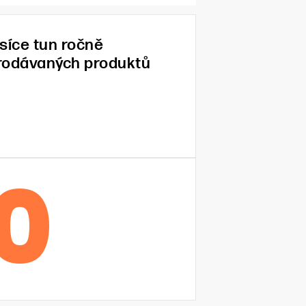
isíce tun ročně
rodávaných produktů
0