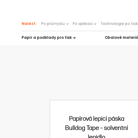
content
Nalézt:
Po průmyslu
Po aplikaci
Technologie po tis
Papír a podklady pro tisk
Obalové materiá
Papírová lepicí páska
Bulldog Tape – solventní
lepidlo