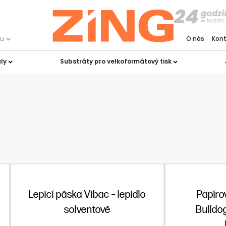
ku
O nás
Kon
ly
Substráty pro velkoformátový tisk
Lepicí páska Vibac – lepidlo
Papíro
solventové
Bulldog