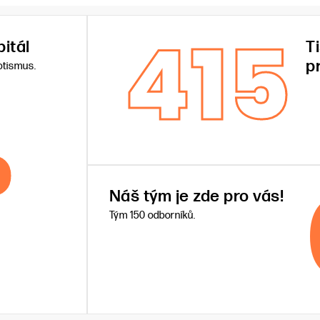
415
itál
T
p
otismus.
%
Náš tým je zde pro vás!
Tým 150 odborníků.