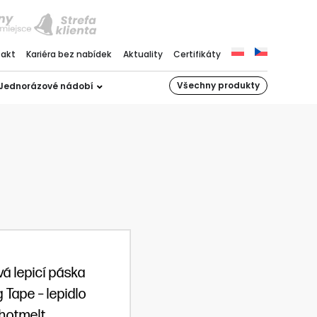
takt
Kariéra bez nabídek
Aktuality
Certifikáty
Všechny produkty
Jednorázové nádobí
vá lepicí páska
 Tape – lepidlo
hotmelt