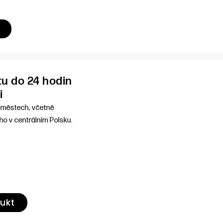
u do 24 hodin
i
h městech, včetně
ho v centrálním Polsku.
dukt