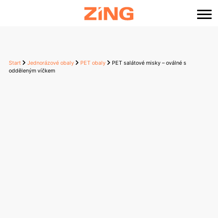
content
Start
Jednorázové obaly
PET obaly
PET salátové misky – oválné s
odděleným víčkem