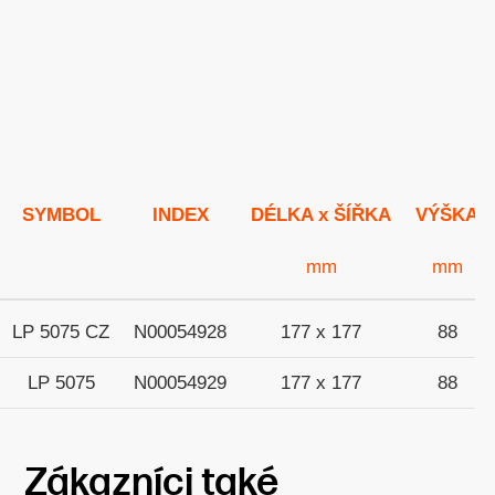
jednorázové obaly
obaly PET
SYMBOL
INDEX
DÉLKA x ŠÍŘKA
VÝŠKA
mm
mm
LP 5075 CZ
N00054928
177 x 177
88
LP 5075
N00054929
177 x 177
88
Zákazníci také