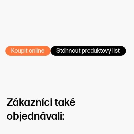
Prohlédněte si produktovou brožuru
Pěněné PVC desky – další produkty
Koupit online
Stáhnout produktový list
Zákazníci také
objednávali: