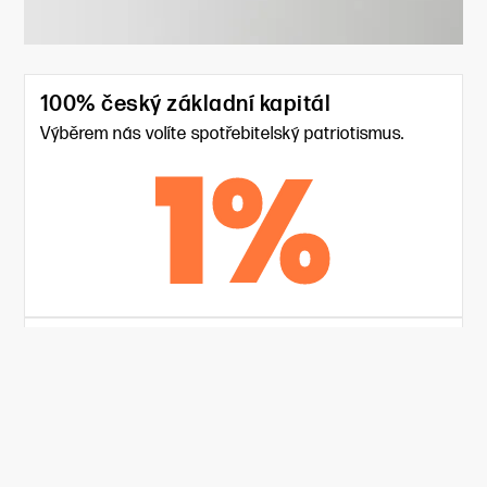
100% český základní kapitál
Výběrem nás volíte spotřebitelský patriotismus.
1
%
415
Tisíce tun ročně prodávaných produktů