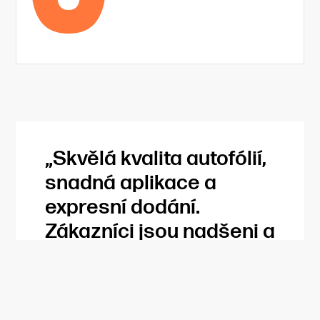
„Skvělá kvalita autofólií,
„Vaše
inspir
snadná aplikace a
s vámi
expresní dodání.
krásn
Zákazníci jsou nadšeni a
dobro
my ušetříme spoustu
za dů
času.“
vás t