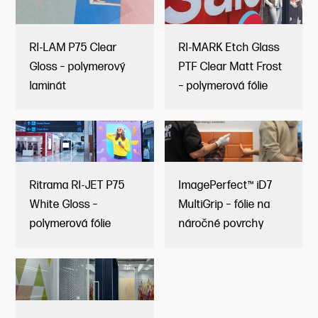
RI-LAM P75 Clear
RI-MARK Etch Glass
Gloss – polymerový
PTF Clear Matt Frost
laminát
– polymerová fólie
Ritrama RI-JET P75
ImagePerfect™ iD7
White Gloss –
MultiGrip – fólie na
polymerová fólie
náročné povrchy